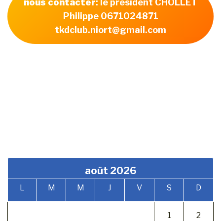
nous contacter
: le président CHOLLET
Philippe 0671024871
tkdclub.niort@gmail.com
août 2026
L
M
M
J
V
S
D
1
2