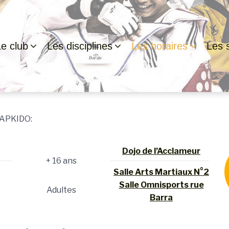
Le club
Les disciplines
Les horaires
Les s
APKIDO:
Dojo de l’Acclameur
+ 16 ans
Salle Arts Martiaux N°2
Salle Omnisports rue
Adultes
Barra