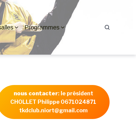
alles
Programmes
nous contacter
: le président
CHOLLET Philippe 0671024871
tkdclub.niort@gmail.com