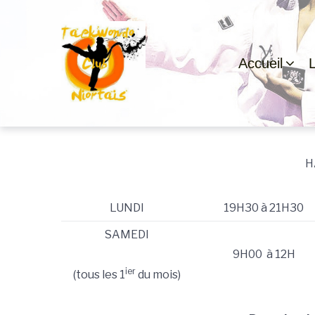
Passer
Aller
Passer
à
au
au
la
contenu
pied
navigation
de
Accueil
principale
page
Hapkido
H
LUNDI
19H30 à 21H30
SAMEDI
9H00 à 12H
ier
(tous les 1
du mois)