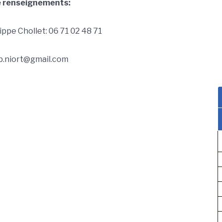
e renseignements:
lippe Chollet: 06 71 02 48 71
ub.niort@gmail.com