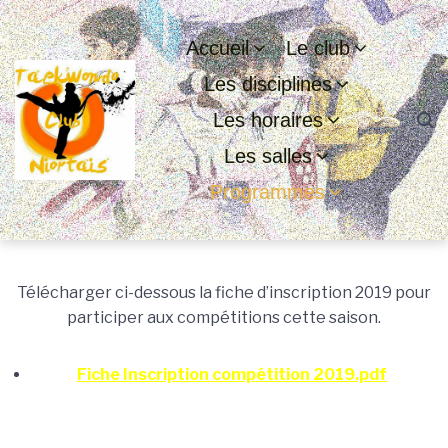
Passer
Aller
Passer
à
au
au
Accueil
Le club
la
contenu
pied
Les disciplines
navigation
de
principale
page
Les horaires
Les salles
Programmes
Fiche
Télécharger ci-dessous la fiche d’inscription 2019 pour
Inscription
participer aux compétitions cette saison.
Compétition
Fiche Inscription compétition 2019.pdf