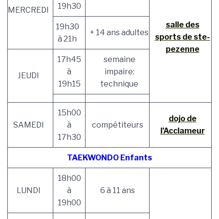
19h30
MERCREDI
salle des
19h30
+ 14 ans adultes
sports de ste-
à 21h
pezenne
17h45
semaine
à
impaire:
JEUDI
19h15
technique
15h00
dojo de
SAMEDI
à
compétiteurs
l’Acclameur
17h30
TAEKWONDO Enfants
18h00
LUNDI
à
6 à 11 ans
19h00