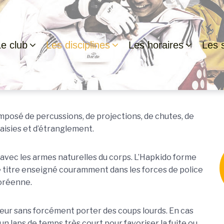
Le club
Les disciplines
Les horaires
Les s
omposé de percussions, de projections, de chutes, de
saisies et d’étranglement.
aux avec les armes naturelles du corps. L’Hapkido forme
e titre enseigné couramment dans les forces de police
oréenne.
seur sans forcément porter des coups lourds. En cas
un laps de temps très court pour favoriser la fuite ou