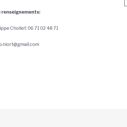
e renseignements:
lippe Chollet: 06 71 02 48 71
ub.niort@gmail.com