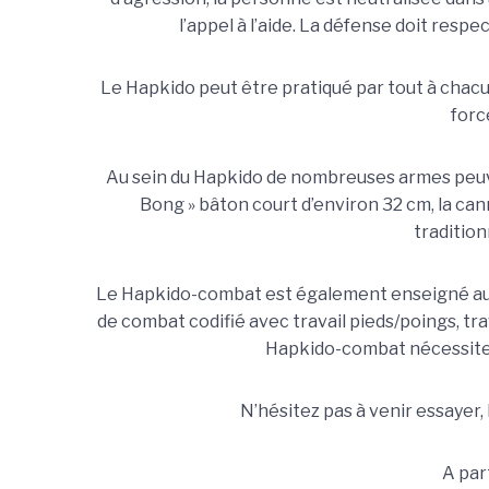
l’appel à l’aide. La défense doit respec
Le Hapkido peut être pratiqué par tout à chacu
force
Au sein du Hapkido de nombreuses armes peuven
Bong » bâton court d’environ 32 cm, la can
traditio
Le Hapkido-combat est également enseigné au s
de combat codifié avec travail pieds/poings, trav
Hapkido-combat nécessite 
N’hésitez pas à venir essayer,
A part