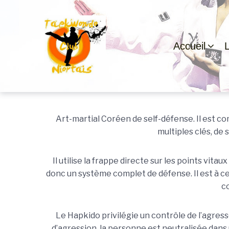
Passer
Aller
Passer
à
au
au
la
contenu
pied
navigation
de
Accueil
principale
page
Hapkido
Art-martial Coréen de self-défense. Il est c
multiples clés, de 
Il utilise la frappe directe sur les points vit
donc un système complet de défense. Il est à c
c
Le Hapkido privilégie un contrôle de l’agres
d’agression, la personne est neutralisée dans 