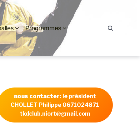
alles
Programmes
nous contacter
: le président
CHOLLET Philippe 0671024871
tkdclub.niort@gmail.com