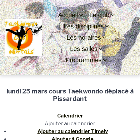
Passer
Aller
Passer
à
au
au
Accueil
Le club
la
contenu
pied
Les disciplines
navigation
de
principale
page
Les horaires
Les salles
Programmes
lundi 25 mars cours Taekwondo déplacé à
Pissardant
Calendrier
Ajouter au calendrier
Ajouter au calendrier Timely
Ajouter à Google