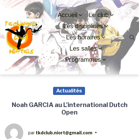
Passer
Aller
Passer
à
au
au
Accueil
Le club
la
contenu
pied
Les disciplines
navigation
de
principale
page
Les horaires
Les salles
Programmes
Actualités
Noah GARCIA au L’international Dutch
Open
par
tkdclub.niort@gmail.com
•