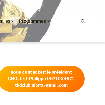
alles
Programmes
nous contacter
: le président
CHOLLET Philippe 0671024871
tkdclub.niort@gmail.com