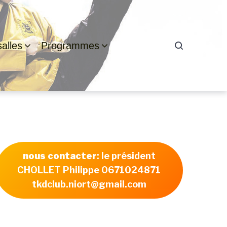
alles
Programmes
nous contacter
: le président
CHOLLET Philippe 0671024871
tkdclub.niort@gmail.com