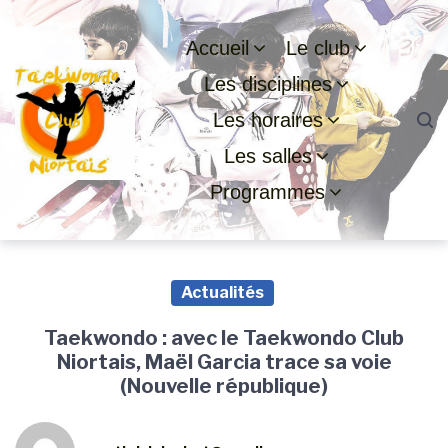
Passer
Aller
Passer
à
au
au
Accueil
Le club
la
contenu
pied
Les disciplines
navigation
de
principale
page
Les horaires
Les salles
Programmes
Actualités
Taekwondo : avec le Taekwondo Club
Niortais, Maël Garcia trace sa voie
(Nouvelle république)