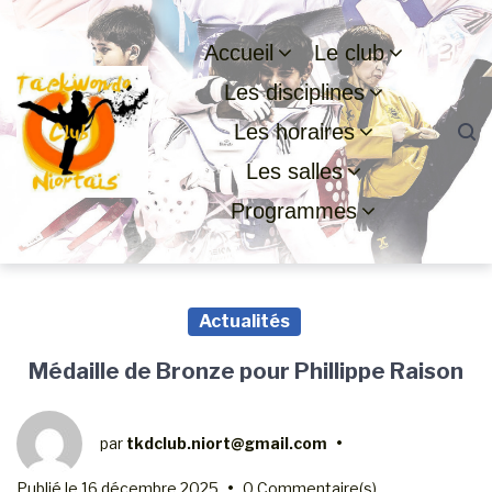
Passer
Aller
Passer
à
au
au
Accueil
Le club
la
contenu
pied
Les disciplines
navigation
de
principale
page
Les horaires
Les salles
Programmes
Actualités
Médaille de Bronze pour Phillippe Raison
par
tkdclub.niort@gmail.com
•
Publié le
16 décembre 2025
•
0 Commentaire(s)