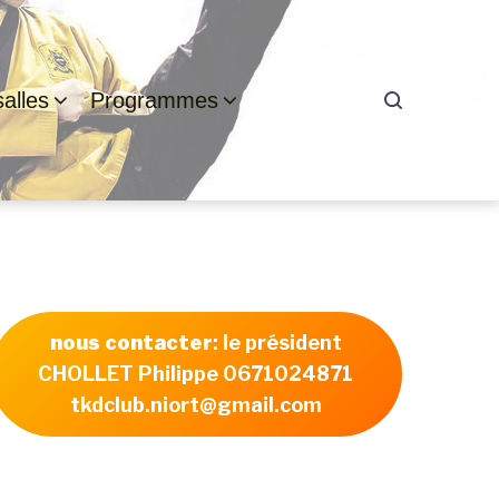
alles
Programmes
nous contacter
: le président
CHOLLET Philippe 0671024871
tkdclub.niort@gmail.com