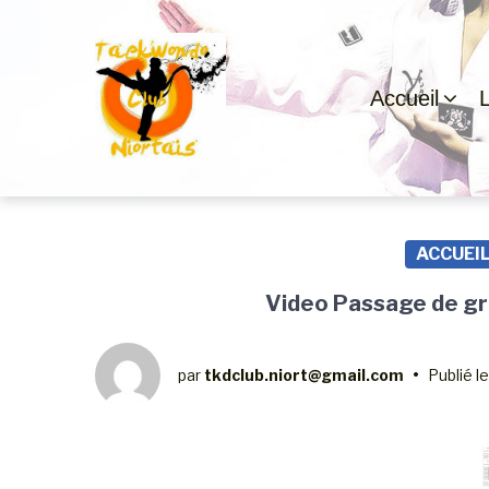
Passer
Aller
Passer
à
au
au
la
contenu
pied
navigation
de
Accueil
principale
page
ACCUEI
Video Passage de gr
par
tkdclub.niort@gmail.com
•
Publié l