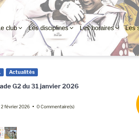
Le club
Les disciplines
Les horaires
Les s
L
Actualités
ade G2 du 31 janvier 2026
e
2 février 2026
•
0 Commentaire(s)